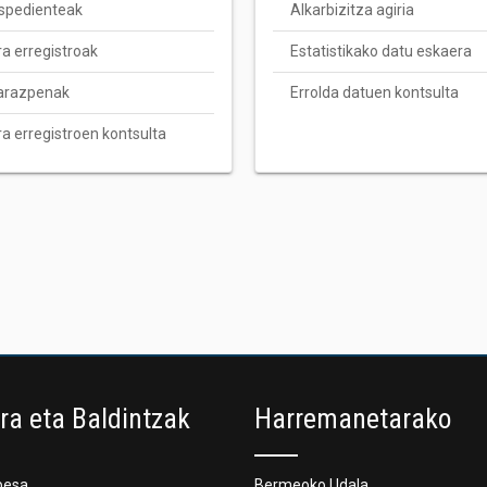
espedienteak
Alkarbizitza agiria
ra erregistroak
Estatistikako datu eskaera
arazpenak
Errolda datuen kontsulta
ra erregistroen kontsulta
era eta Baldintzak
Harremanetarako
besa
Bermeoko Udala