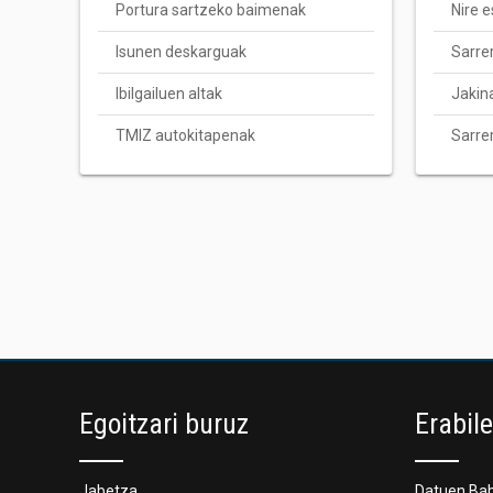
Portura sartzeko baimenak
Nire 
Isunen deskarguak
Sarre
Ibilgailuen altak
Jakin
TMIZ autokitapenak
Sarre
Egoitzari buruz
Erabil
Jabetza
Datuen Ba