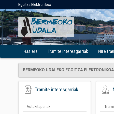
Egoitza Elektronikoa
Hasiera
Tramite interesgarriak
Nire tra
BERMEOKO UDALEKO EGOITZA ELEKTRONIKOA
Tramite interesgarriak
Autokitapenak
Trami