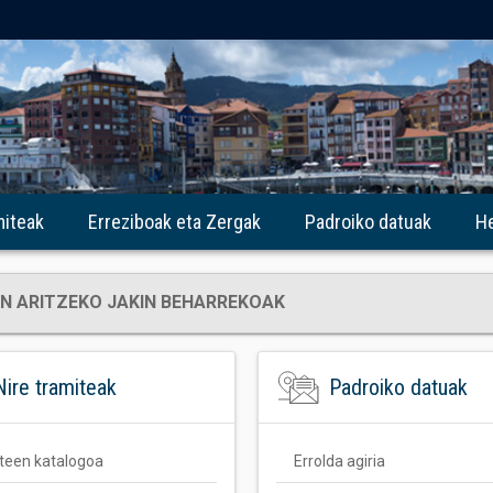
miteak
Erreziboak eta Zergak
Padroiko datuak
He
N ARITZEKO JAKIN BEHARREKOAK
Nire tramiteak
Padroiko datuak
teen katalogoa
Errolda agiria