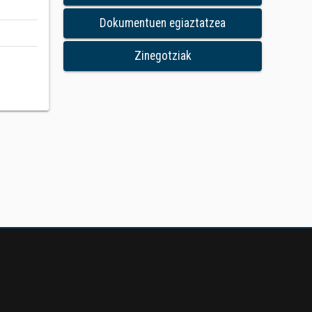
Dokumentuen egiaztatzea
Zinegotziak